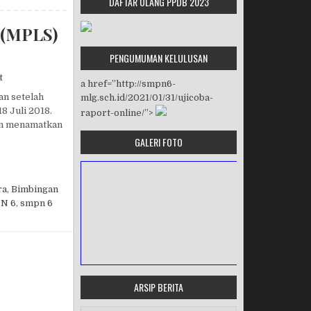
DAFTAR ULANG PPDB 2023
(MPLS)
PENGUMUMAN KELULUSAN
on MASA PENGENALAN LINGKUNGAN SEKOLAH (MPLS) TP. 2018/2
t
a href=”http://smpn6-
an setelah
mlg.sch.id/2021/01/31/ujicoba-
18 Juli 2018.
raport-online/”>
an menamatkan
GALERI FOTO
EKOLAH (MPLS) TP. 2018/2019
ra
,
Bimbingan
N 6
,
smpn 6
ARSIP BERITA
MASA ORIENTASI PRAMUKA