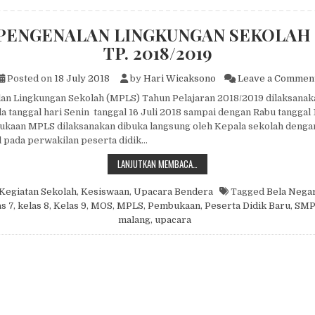
PENGENALAN LINGKUNGAN SEKOLAH 
TP. 2018/2019
Posted on
18 July 2018
by
Hari Wicaksono
Leave a Commen
an Lingkungan Sekolah (MPLS) Tahun Pelajaran 2018/2019 dilaksanak
 tanggal hari Senin tanggal 16 Juli 2018 sampai dengan Rabu tanggal 
kaan MPLS dilaksanakan dibuka langsung oleh Kepala sekolah deng
 pada perwakilan peserta didik…
MASA PENGENALAN LINGKUNGAN S
LANJUTKAN MEMBACA…
Kegiatan Sekolah
,
Kesiswaan
,
Upacara Bendera
Tagged
Bela Nega
as 7
,
kelas 8
,
Kelas 9
,
MOS
,
MPLS
,
Pembukaan
,
Peserta Didik Baru
,
SMP
malang
,
upacara