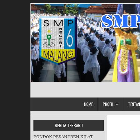
Skip to content
HOME
PROFIL
TENTAN
BERITA TERBARU
PONDOK PESANTREN KILAT