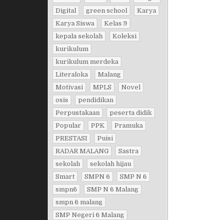
Digital
green school
Karya
Karya Siswa
Kelas 9
kepala sekolah
Koleksi
kurikulum
kurikulum merdeka
Literaloka
Malang
Motivasi
MPLS
Novel
osis
pendidikan
Perpustakaan
peserta didik
Popular
PPK
Pramuka
PRESTASI
Puisi
RADAR MALANG
Sastra
sekolah
sekolah hijau
Smart
SMPN 6
SMP N 6
smpn6
SMP N 6 Malang
smpn 6 malang
SMP Negeri 6 Malang