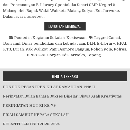
dan Pencanangan E-Library Spentaloka Smart SMP Negeri 6
Malang oleh Bapak Wakil Walikota Malang Sofyan Edi Jarwoko.
Dalam acara tersebut…
KUNJUNGAN PAK WAWALI
LANJUTKAN MEMBACA…
Posted in
Kegiatan Sekolah
,
Kesiswaan
Tagged
Camat
,
Danramil
,
Dinas pendidikan dan kebudayaan
,
DLH
,
E-Library
,
HPAI
,
KTS
,
Lurah
,
Pak Walikot
,
Panji Asmoro Bangun
,
Pohon Pole
,
Polres
,
PRESTASI
,
Soryan Edi Jarwoko
,
Topeng
BERITA TERBARU
PONDOK PESANTREN KILAT RAMADHAN 1446 H
Peringatan Bulan Bahasa Sukses Digelar, Siswa Asah Kreativitas
PERINGATAN HUT RI KE-79
PISAH SAMBUT KEPALA SEKOLAH
PELANTIKAN OSIS 2023/2024