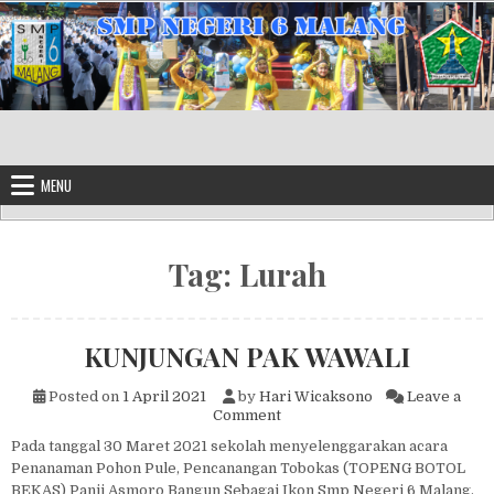
Skip to content
MENU
Tag:
Lurah
KUNJUNGAN PAK WAWALI
Posted on
1 April 2021
by
Hari Wicaksono
Leave a
on KUNJUNGAN PAK WAWAL
Comment
Pada tanggal 30 Maret 2021 sekolah menyelenggarakan acara
Penanaman Pohon Pule, Pencanangan Tobokas (TOPENG BOTOL
BEKAS) Panji Asmoro Bangun Sebagai Ikon Smp Negeri 6 Malang,