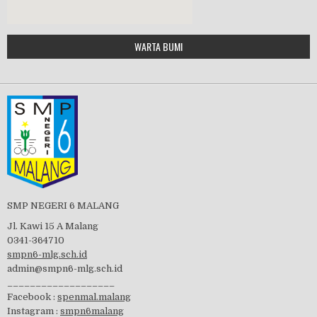
Google Maps Generator by
WARTA BUMI
PBB 2019
embedgooglemap.net
Tes Matrikulasi 2019
Perayaan HUT RI-74
SMP NEGERI 6 MALANG
Jl. Kawi 15 A Malang
0341-364710
smpn6-mlg.sch.id
admin@smpn6-mlg.sch.id
visitasi PPK 2019
___________________
Facebook :
spenmal.malang
Instagram :
smpn6malang