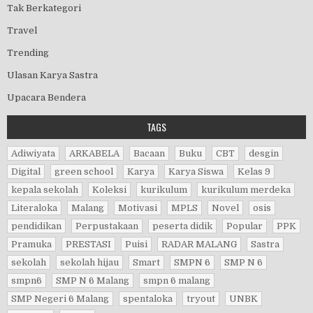
Tak Berkategori
Travel
Trending
Ulasan Karya Sastra
Upacara Bendera
TAGS
Adiwiyata
ARKABELA
Bacaan
Buku
CBT
desgin
Digital
green school
Karya
Karya Siswa
Kelas 9
kepala sekolah
Koleksi
kurikulum
kurikulum merdeka
Literaloka
Malang
Motivasi
MPLS
Novel
osis
pendidikan
Perpustakaan
peserta didik
Popular
PPK
Pramuka
PRESTASI
Puisi
RADAR MALANG
Sastra
sekolah
sekolah hijau
Smart
SMPN 6
SMP N 6
smpn6
SMP N 6 Malang
smpn 6 malang
SMP Negeri 6 Malang
spentaloka
tryout
UNBK