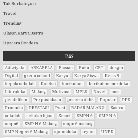
Tak Berkategori
Travel
Trending
Ulasan Karya Sastra
Upacara Bendera
TAGS
Adiwiyata
ARKABELA
Bacaan
Buku
CBT
desgin
Digital
green school
Karya
Karya Siswa
Kelas 9
kepala sekolah
Koleksi
kurikulum
kurikulum merdeka
Literaloka
Malang
Motivasi
MPLS
Novel
osis
pendidikan
Perpustakaan
peserta didik
Popular
PPK
Pramuka
PRESTASI
Puisi
RADAR MALANG
Sastra
sekolah
sekolah hijau
Smart
SMPN 6
SMP N 6
smpn6
SMP N 6 Malang
smpn 6 malang
SMP Negeri 6 Malang
spentaloka
tryout
UNBK