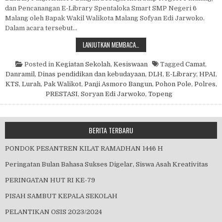
dan Pencanangan E-Library Spentaloka Smart SMP Negeri 6
Malang oleh Bapak Wakil Walikota Malang Sofyan Edi Jarwoko.
Dalam acara tersebut…
KUNJUNGAN PAK WAWALI
LANJUTKAN MEMBACA…
Posted in
Kegiatan Sekolah
,
Kesiswaan
Tagged
Camat
,
Danramil
,
Dinas pendidikan dan kebudayaan
,
DLH
,
E-Library
,
HPAI
,
KTS
,
Lurah
,
Pak Walikot
,
Panji Asmoro Bangun
,
Pohon Pole
,
Polres
,
PRESTASI
,
Soryan Edi Jarwoko
,
Topeng
BERITA TERBARU
PONDOK PESANTREN KILAT RAMADHAN 1446 H
Peringatan Bulan Bahasa Sukses Digelar, Siswa Asah Kreativitas
PERINGATAN HUT RI KE-79
PISAH SAMBUT KEPALA SEKOLAH
PELANTIKAN OSIS 2023/2024