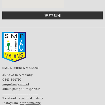
Google Maps Generator by
WARTA BUMI
PBB 2019
embedgooglemap.net
Tes Matrikulasi 2019
Perayaan HUT RI-74
SMP NEGERI 6 MALANG
Jl. Kawi 15 A Malang
0341-364710
smpn6-mlg.sch.id
admin@smpn6-mlg.sch.id
visitasi PPK 2019
___________________
Facebook :
spenmal.malang
Instagram :
smpn6malang