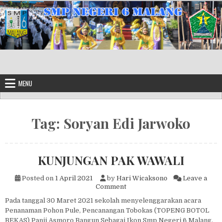
Skip to content
MENU
Tag:
Soryan Edi Jarwoko
KUNJUNGAN PAK WAWALI
Posted on
1 April 2021
by
Hari Wicaksono
Leave a
on KUNJUNGAN PAK WAWAL
Comment
Pada tanggal 30 Maret 2021 sekolah menyelenggarakan acara
Penanaman Pohon Pule, Pencanangan Tobokas (TOPENG BOTOL
BEKAS) Panji Asmoro Bangun Sebagai Ikon Smp Negeri 6 Malang,