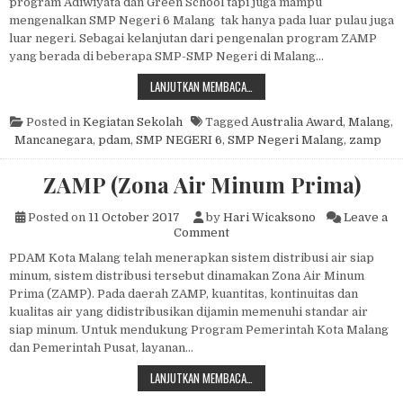
program Adiwiyata dan Green School tapi juga mampu
mengenalkan SMP Negeri 6 Malang tak hanya pada luar pulau juga
luar negeri. Sebagai kelanjutan dari pengenalan program ZAMP
yang berada di beberapa SMP-SMP Negeri di Malang…
ZAMP PDAM MENGENALKAN SMP NE
LANJUTKAN MEMBACA…
Posted in
Kegiatan Sekolah
Tagged
Australia Award
,
Malang
,
Mancanegara
,
pdam
,
SMP NEGERI 6
,
SMP Negeri Malang
,
zamp
ZAMP (Zona Air Minum Prima)
Posted on
11 October 2017
by
Hari Wicaksono
Leave a
on ZAMP (Zona Air Minum Pr
Comment
PDAM Kota Malang telah menerapkan sistem distribusi air siap
minum, sistem distribusi tersebut dinamakan Zona Air Minum
Prima (ZAMP). Pada daerah ZAMP, kuantitas, kontinuitas dan
kualitas air yang didistribusikan dijamin memenuhi standar air
siap minum. Untuk mendukung Program Pemerintah Kota Malang
dan Pemerintah Pusat, layanan…
ZAMP (ZONA AIR MINUM PRIMA)
LANJUTKAN MEMBACA…