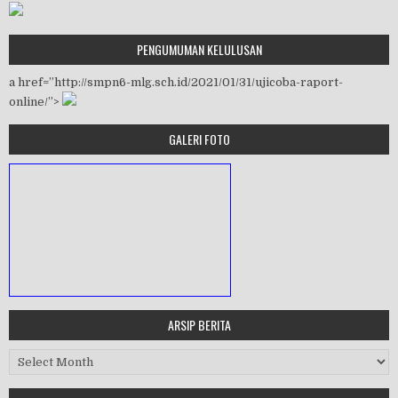
PENGUMUMAN KELULUSAN
a href=”http://smpn6-mlg.sch.id/2021/01/31/ujicoba-raport-
online/”>
GALERI FOTO
ARSIP BERITA
MASA ORIENTASI PRAMUKA
Arsip Berita
Workshop Perangkat 2019