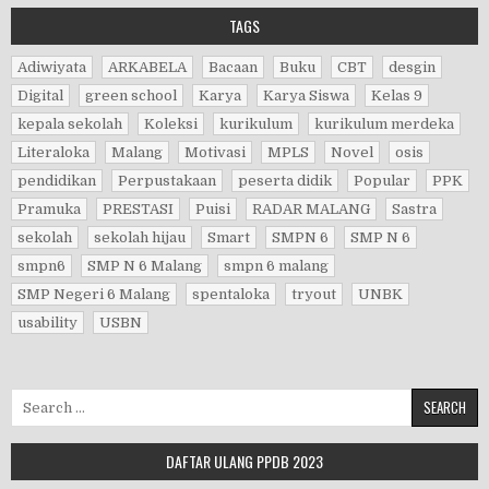
TAGS
Adiwiyata
ARKABELA
Bacaan
Buku
CBT
desgin
Digital
green school
Karya
Karya Siswa
Kelas 9
kepala sekolah
Koleksi
kurikulum
kurikulum merdeka
Literaloka
Malang
Motivasi
MPLS
Novel
osis
pendidikan
Perpustakaan
peserta didik
Popular
PPK
Pramuka
PRESTASI
Puisi
RADAR MALANG
Sastra
sekolah
sekolah hijau
Smart
SMPN 6
SMP N 6
smpn6
SMP N 6 Malang
smpn 6 malang
SMP Negeri 6 Malang
spentaloka
tryout
UNBK
usability
USBN
Search for:
DAFTAR ULANG PPDB 2023