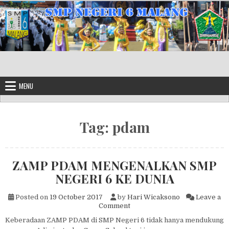
Skip to content
MENU
Tag:
pdam
ZAMP PDAM MENGENALKAN SMP
NEGERI 6 KE DUNIA
Posted on
19 October 2017
by
Hari Wicaksono
Leave a
on ZAMP PDAM MENGENALKA
Comment
Keberadaan ZAMP PDAM di SMP Negeri 6 tidak hanya mendukung