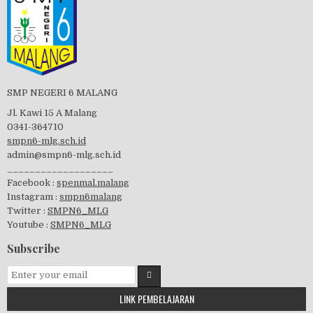
Tes Matrikulasi 2019
Perayaan HUT RI-74
SMP NEGERI 6 MALANG
Jl. Kawi 15 A Malang
0341-364710
smpn6-mlg.sch.id
admin@smpn6-mlg.sch.id
visitasi PPK 2019
___________________
Facebook :
spenmal.malang
Instagram :
smpn6malang
Twitter :
SMPN6_MLG
Youtube :
SMPN6_MLG
GSF 2019
Subscribe
LINK PEMBELAJARAN
Pembagian Ijazah 2020