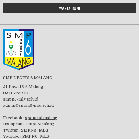
Google Maps Generator by
WARTA BUMI
PBB 2019
embedgooglemap.net
Tes Matrikulasi 2019
Perayaan HUT RI-74
SMP NEGERI 6 MALANG
Jl. Kawi 15 A Malang
0341-364710
smpn6-mlg.sch.id
admin@smpn6-mlg.sch.id
visitasi PPK 2019
___________________
Facebook :
spenmal.malang
Instagram :
smpn6malang
Twitter :
SMPN6_MLG
Youtube :
SMPN6_MLG
GSF 2019