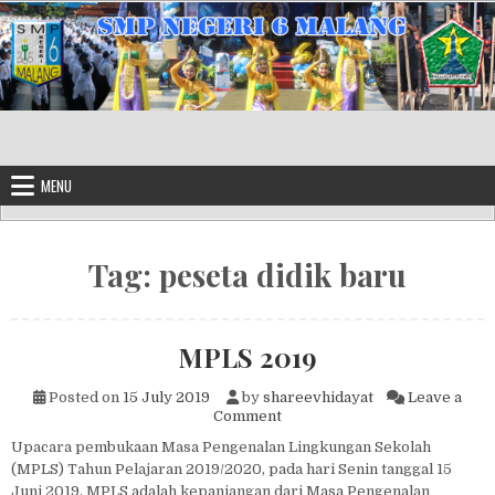
Skip to content
MENU
Tag:
peseta didik baru
MPLS 2019
Posted on
15 July 2019
by
shareevhidayat
Leave a
on MPLS 2019
Comment
Upacara pembukaan Masa Pengenalan Lingkungan Sekolah
(MPLS) Tahun Pelajaran 2019/2020, pada hari Senin tanggal 15
Juni 2019. MPLS adalah kepanjangan dari Masa Pengenalan