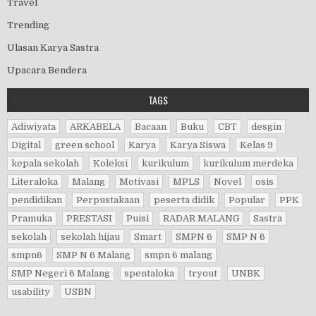
Travel
Trending
Ulasan Karya Sastra
Upacara Bendera
TAGS
Adiwiyata
ARKABELA
Bacaan
Buku
CBT
desgin
Digital
green school
Karya
Karya Siswa
Kelas 9
kepala sekolah
Koleksi
kurikulum
kurikulum merdeka
Literaloka
Malang
Motivasi
MPLS
Novel
osis
pendidikan
Perpustakaan
peserta didik
Popular
PPK
Pramuka
PRESTASI
Puisi
RADAR MALANG
Sastra
sekolah
sekolah hijau
Smart
SMPN 6
SMP N 6
smpn6
SMP N 6 Malang
smpn 6 malang
SMP Negeri 6 Malang
spentaloka
tryout
UNBK
usability
USBN