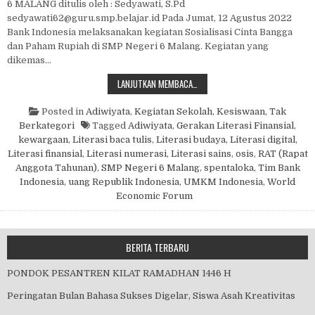
6 MALANG ditulis oleh : Sedyawati, S.Pd
sedyawati62@guru.smp.belajar.id Pada Jumat, 12 Agustus 2022
Bank Indonesia melaksanakan kegiatan Sosialisasi Cinta Bangga
dan Paham Rupiah di SMP Negeri 6 Malang. Kegiatan yang
dikemas…
SOSIALISASI CINTA BANGGA DAN 
LANJUTKAN MEMBACA…
Posted in
Adiwiyata
,
Kegiatan Sekolah
,
Kesiswaan
,
Tak
Berkategori
Tagged
Adiwiyata
,
Gerakan Literasi Finansial
,
kewargaan
,
Literasi baca tulis
,
Literasi budaya
,
Literasi digital
,
Literasi finansial
,
Literasi numerasi
,
Literasi sains
,
osis
,
RAT (Rapat
Anggota Tahunan)
,
SMP Negeri 6 Malang
,
spentaloka
,
Tim Bank
Indonesia
,
uang Republik Indonesia
,
UMKM Indonesia
,
World
Economic Forum
BERITA TERBARU
PONDOK PESANTREN KILAT RAMADHAN 1446 H
Peringatan Bulan Bahasa Sukses Digelar, Siswa Asah Kreativitas