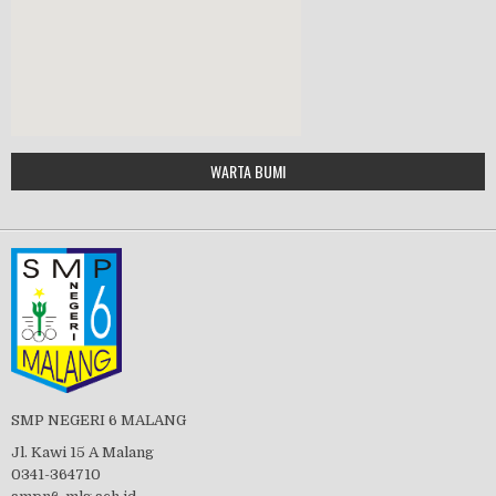
MPLS 2019
Google Maps Generator by
WARTA BUMI
PBB 2019
embedgooglemap.net
Tes Matrikulasi 2019
Perayaan HUT RI-74
SMP NEGERI 6 MALANG
Jl. Kawi 15 A Malang
0341-364710