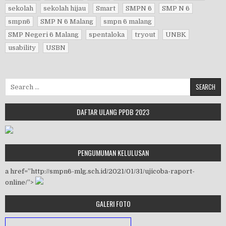
sekolah
sekolah hijau
Smart
SMPN 6
SMP N 6
smpn6
SMP N 6 Malang
smpn 6 malang
SMP Negeri 6 Malang
spentaloka
tryout
UNBK
usability
USBN
Search for:
DAFTAR ULANG PPDB 2023
PENGUMUMAN KELULUSAN
a href=”http://smpn6-mlg.sch.id/2021/01/31/ujicoba-raport-
online/”>
GALERI FOTO