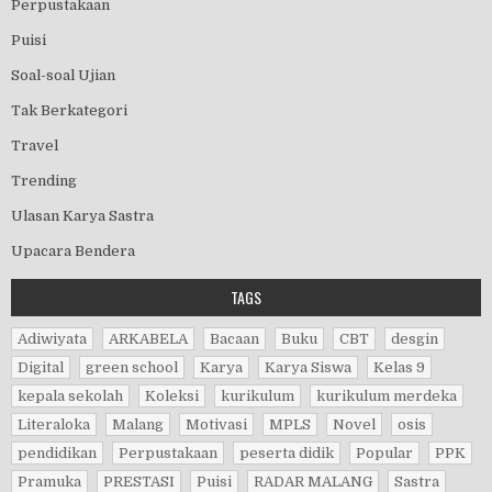
Perpustakaan
Puisi
Soal-soal Ujian
Tak Berkategori
Travel
Trending
Ulasan Karya Sastra
Upacara Bendera
TAGS
Adiwiyata
ARKABELA
Bacaan
Buku
CBT
desgin
Digital
green school
Karya
Karya Siswa
Kelas 9
kepala sekolah
Koleksi
kurikulum
kurikulum merdeka
Literaloka
Malang
Motivasi
MPLS
Novel
osis
pendidikan
Perpustakaan
peserta didik
Popular
PPK
Pramuka
PRESTASI
Puisi
RADAR MALANG
Sastra