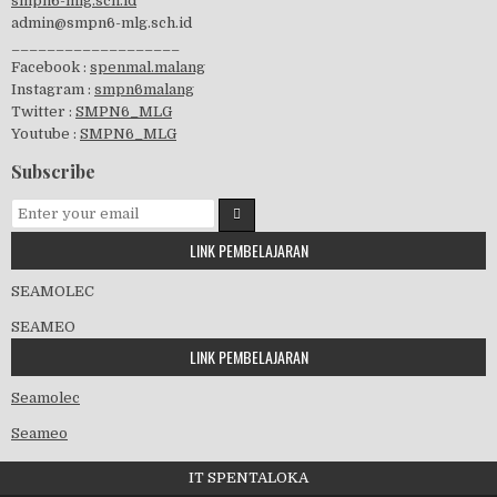
smpn6-mlg.sch.id
admin@smpn6-mlg.sch.id
visitasi PPK 2019
___________________
Facebook :
spenmal.malang
Instagram :
smpn6malang
Twitter :
SMPN6_MLG
Youtube :
SMPN6_MLG
GSF 2019
Subscribe
LINK PEMBELAJARAN
Pembagian Ijazah 2020
SEAMOLEC
SEAMEO
LINK PEMBELAJARAN
Workshop Penjaminan Mutu 2020
Seamolec
Seameo
IT SPENTALOKA
Kedatangan Wawalikota