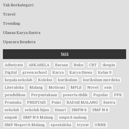
Tak Berkategori
Travel
Trending
Ulasan Karya Sastra
Upacara Bendera
TAGS
Adiwiyata
ARKABELA
Bacaan
Buku
CBT
desgin
Digital
green school
Karya
Karya Siswa
Kelas 9
kepala sekolah
Koleksi
kurikulum
kurikulum merdeka
Literaloka
Malang
Motivasi
MPLS
Novel
osis
pendidikan
Perpustakaan
peserta didik
Popular
PPK
Pramuka
PRESTASI
Puisi
RADAR MALANG
Sastra
sekolah
sekolah hijau
Smart
SMPN 6
SMP N 6
smpn6
SMP N 6 Malang
smpn 6 malang
SMP Negeri 6 Malang
spentaloka
tryout
UNBK