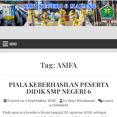
Skip to content
MENU
Tag:
ASIFA
PIALA KEBERHASILAN PESERTA
DIDIK SMP NEGERI 6
Posted on
5 September 2018
by
Hari Wicaksono
Leave
on PIALA KEBERHASILAN PE
a Comment
Pada upacara bendera Senin tanggal 20 Agustus 2018, sebagai