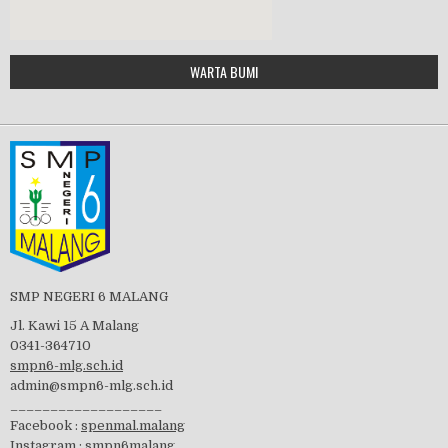
Google Maps Generator by
WARTA BUMI
PBB 2019
embedgooglemap.net
Tes Matrikulasi 2019
Perayaan HUT RI-74
SMP NEGERI 6 MALANG
Jl. Kawi 15 A Malang
0341-364710
smpn6-mlg.sch.id
admin@smpn6-mlg.sch.id
visitasi PPK 2019
___________________
Facebook :
spenmal.malang
Instagram :
smpn6malang