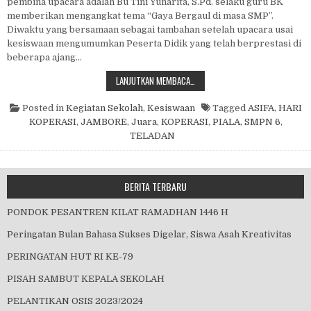
pembina upacara adalah Bu Tini Yunarita, S.Pd. selaku guru BK
memberikan mengangkat tema “Gaya Bergaul di masa SMP”.
Diwaktu yang bersamaan sebagai tambahan setelah upacara usai
kesiswaan mengumumkan Peserta Didik yang telah berprestasi di
beberapa ajang…
PIALA KEBERHASILAN PESERTA DID
LANJUTKAN MEMBACA…
Posted in
Kegiatan Sekolah
,
Kesiswaan
Tagged
ASIFA
,
HARI
KOPERASI
,
JAMBORE
,
Juara
,
KOPERASI
,
PIALA
,
SMPN 6
,
TELADAN
BERITA TERBARU
PONDOK PESANTREN KILAT RAMADHAN 1446 H
Peringatan Bulan Bahasa Sukses Digelar, Siswa Asah Kreativitas
PERINGATAN HUT RI KE-79
PISAH SAMBUT KEPALA SEKOLAH
PELANTIKAN OSIS 2023/2024