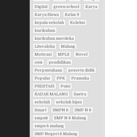
Digital
green school
Karya
Karya Siswa
Kelas 9
kepala sekolah
Koleksi
kurikulum
kurikulum merdeka
Literaloka
Malang
Motivasi
MPLS
Novel
osis
pendidikan
Perpustakaan
peserta didik
Popular
PPK
Pramuka
PRESTASI
Puisi
RADAR MALANG
Sastra
sekolah
sekolah hijau
Smart
SMPN 6
SMP N 6
smpn6
SMP N 6 Malang
smpn 6 malang
SMP Negeri 6 Malang