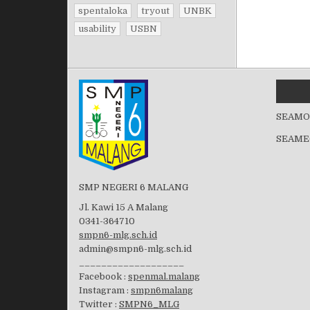
spentaloka
tryout
UNBK
usability
USBN
SEAMO
SEAME
SMP NEGERI 6 MALANG
Jl. Kawi 15 A Malang
0341-364710
smpn6-mlg.sch.id
admin@smpn6-mlg.sch.id
___________________
Facebook :
spenmal.malang
Instagram :
smpn6malang
Twitter :
SMPN6_MLG