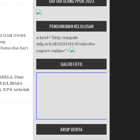
DAFTAR ULANG PPDB 2023
PENGUMUMAN KELULUSAN
3 DAN 01084
a href=”http://smpn6-
ang
mlg.sch.id/2021/01/31/ujicoba-
elama dua hari
raport-online/”>
GALERI FOTO
ABELA
,
Dian
M.Ed
,
MASA
g
,
S.Pd
,
sekolah
ARSIP BERITA
MASA ORIENTASI PRAMUKA