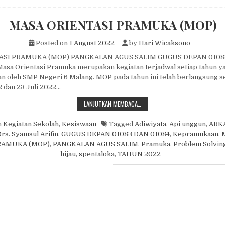
MASA ORIENTASI PRAMUKA (MOP)
Posted on
1 August 2022
by
Hari Wicaksono
ASI PRAMUKA (MOP) PANGKALAN AGUS SALIM GUGUS DEPAN 0108
sa Orientasi Pramuka merupakan kegiatan terjadwal setiap tahun y
n oleh SMP Negeri 6 Malang. MOP pada tahun ini telah berlangsung s
2 dan 23 Juli 2022…
MASA ORIENTASI PRAMUKA (MOP)
LANJUTKAN MEMBACA…
n
Kegiatan Sekolah
,
Kesiswaan
Tagged
Adiwiyata
,
Api unggun
,
ARK
rs. Syamsul Arifin
,
GUGUS DEPAN 01083 DAN 01084
,
Kepramukaan
,
RAMUKA (MOP)
,
PANGKALAN AGUS SALIM
,
Pramuka
,
Problem Solvin
hijau
,
spentaloka
,
TAHUN 2022