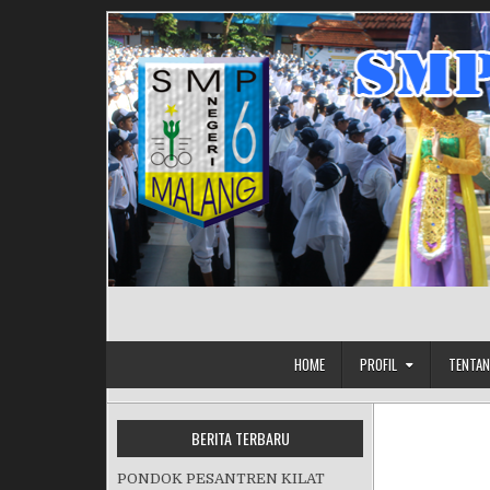
Skip to content
HOME
PROFIL
TENTAN
BERITA TERBARU
PONDOK PESANTREN KILAT