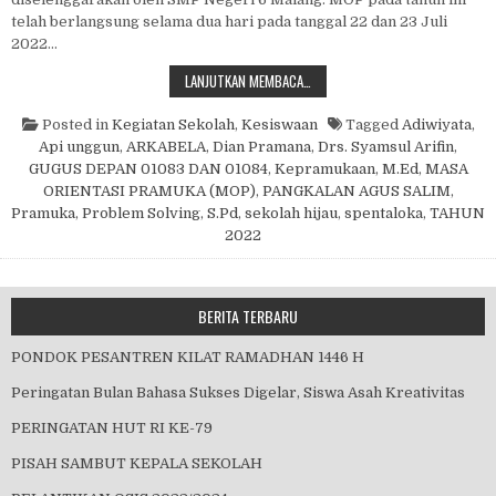
telah berlangsung selama dua hari pada tanggal 22 dan 23 Juli
2022…
MASA ORIENTASI PRAMUKA (MOP)
LANJUTKAN MEMBACA…
Posted in
Kegiatan Sekolah
,
Kesiswaan
Tagged
Adiwiyata
,
Api unggun
,
ARKABELA
,
Dian Pramana
,
Drs. Syamsul Arifin
,
GUGUS DEPAN 01083 DAN 01084
,
Kepramukaan
,
M.Ed
,
MASA
ORIENTASI PRAMUKA (MOP)
,
PANGKALAN AGUS SALIM
,
Pramuka
,
Problem Solving
,
S.Pd
,
sekolah hijau
,
spentaloka
,
TAHUN
2022
BERITA TERBARU
PONDOK PESANTREN KILAT RAMADHAN 1446 H
Peringatan Bulan Bahasa Sukses Digelar, Siswa Asah Kreativitas
PERINGATAN HUT RI KE-79
PISAH SAMBUT KEPALA SEKOLAH