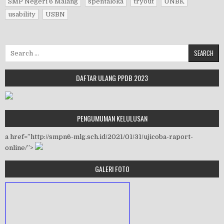
SMP Negeri 6 Malang
spentaloka
tryout
UNBK
usability
USBN
Search for:
DAFTAR ULANG PPDB 2023
PENGUMUMAN KELULUSAN
a href=”http://smpn6-mlg.sch.id/2021/01/31/ujicoba-raport-
online/”>
GALERI FOTO