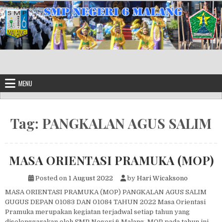
Skip to content
MENU
Tag:
PANGKALAN AGUS SALIM
MASA ORIENTASI PRAMUKA (MOP)
Posted on
1 August 2022
by
Hari Wicaksono
MASA ORIENTASI PRAMUKA (MOP) PANGKALAN AGUS SALIM
GUGUS DEPAN 01083 DAN 01084 TAHUN 2022 Masa Orientasi
Pramuka merupakan kegiatan terjadwal setiap tahun yang
diselenggarakan oleh SMP Negeri 6 Malang. MOP pada tahun ini