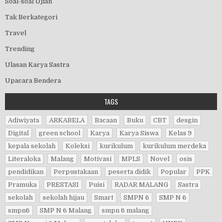
Soal-soal Ujian
Tak Berkategori
Travel
Trending
Ulasan Karya Sastra
Upacara Bendera
TAGS
Adiwiyata
ARKABELA
Bacaan
Buku
CBT
desgin
Digital
green school
Karya
Karya Siswa
Kelas 9
kepala sekolah
Koleksi
kurikulum
kurikulum merdeka
Literaloka
Malang
Motivasi
MPLS
Novel
osis
pendidikan
Perpustakaan
peserta didik
Popular
PPK
Pramuka
PRESTASI
Puisi
RADAR MALANG
Sastra
sekolah
sekolah hijau
Smart
SMPN 6
SMP N 6
smpn6
SMP N 6 Malang
smpn 6 malang