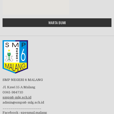
Google Maps Generator by
WARTA BUMI
PBB 2019
embedgooglemap.net
Tes Matrikulasi 2019
Perayaan HUT RI-74
SMP NEGERI 6 MALANG
Jl. Kawi 15 A Malang
0341-364710
smpn6-mlg.sch.id
admin@smpn6-mlg.sch.id
visitasi PPK 2019
___________________
Facebook :
spenmal.malang