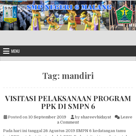
Skip to content
MENU
Tag:
mandiri
VISITASI PELAKSANAAN PROGRAM
PPK DI SMPN 6
Posted on
10 September 2019
by
shareevhidayat
Leave
on VISITASI PELAKSANAAN
a Comment
Pada hari ini tanggal 26 Agustus 2019 SMPN 6 kedatangan tamu