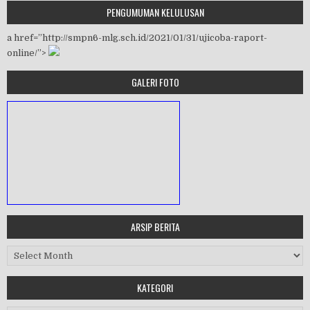
PENGUMUMAN KELULUSAN
a href=”http://smpn6-mlg.sch.id/2021/01/31/ujicoba-raport-
online/”>
GALERI FOTO
ARSIP BERITA
MASA ORIENTASI PRAMUKA
Arsip Berita
Workshop Perangkat 2019
KATEGORI
Purnawiyata 2019