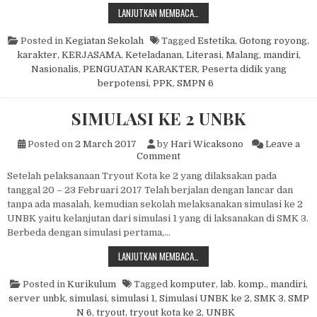
PENGEMBANGAN KARAKTER DI SMP
LANJUTKAN MEMBACA…
Posted in
Kegiatan Sekolah
Tagged
Estetika
,
Gotong royong
,
karakter
,
KERJASAMA
,
Keteladanan
,
Literasi
,
Malang
,
mandiri
,
Nasionalis
,
PENGUATAN KARAKTER
,
Peserta didik yang
berpotensi
,
PPK
,
SMPN 6
SIMULASI KE 2 UNBK
Posted on
2 March 2017
by
Hari Wicaksono
Leave a
on SIMULASI KE 2 UNBK
Comment
Setelah pelaksanaan Tryout Kota ke 2 yang dilaksakan pada
tanggal 20 – 23 Februari 2017 Telah berjalan dengan lancar dan
tanpa ada masalah, kemudian sekolah melaksanakan simulasi ke 2
UNBK yaitu kelanjutan dari simulasi 1 yang di laksanakan di SMK 3.
Berbeda dengan simulasi pertama,…
SIMULASI KE 2 UNBK
LANJUTKAN MEMBACA…
Posted in
Kurikulum
Tagged
komputer
,
lab. komp.
,
mandiri
,
server unbk
,
simulasi
,
simulasi 1
,
Simulasi UNBK ke 2
,
SMK 3
,
SMP
N 6
,
tryout
,
tryout kota ke 2
,
UNBK