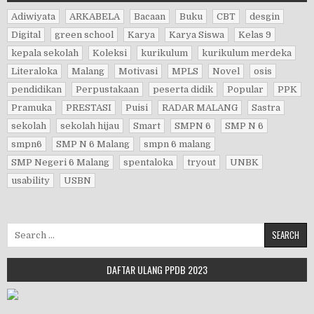
Adiwiyata
ARKABELA
Bacaan
Buku
CBT
desgin
Digital
green school
Karya
Karya Siswa
Kelas 9
kepala sekolah
Koleksi
kurikulum
kurikulum merdeka
Literaloka
Malang
Motivasi
MPLS
Novel
osis
pendidikan
Perpustakaan
peserta didik
Popular
PPK
Pramuka
PRESTASI
Puisi
RADAR MALANG
Sastra
sekolah
sekolah hijau
Smart
SMPN 6
SMP N 6
smpn6
SMP N 6 Malang
smpn 6 malang
SMP Negeri 6 Malang
spentaloka
tryout
UNBK
usability
USBN
Search for:
DAFTAR ULANG PPDB 2023