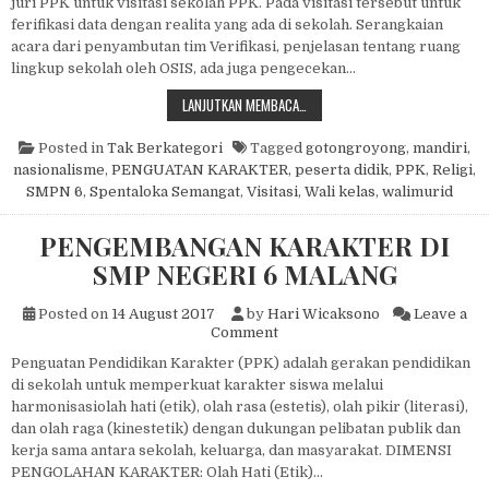
juri PPK untuk visitasi sekolah PPK. Pada visitasi tersebut untuk
ferifikasi data dengan realita yang ada di sekolah. Serangkaian
acara dari penyambutan tim Verifikasi, penjelasan tentang ruang
lingkup sekolah oleh OSIS, ada juga pengecekan…
VISITASI PELAKSANAAN PROGRAM
LANJUTKAN MEMBACA…
Posted in
Tak Berkategori
Tagged
gotongroyong
,
mandiri
,
nasionalisme
,
PENGUATAN KARAKTER
,
peserta didik
,
PPK
,
Religi
,
SMPN 6
,
Spentaloka Semangat
,
Visitasi
,
Wali kelas
,
walimurid
PENGEMBANGAN KARAKTER DI
SMP NEGERI 6 MALANG
Posted on
14 August 2017
by
Hari Wicaksono
Leave a
on PENGEMBANGAN KARAKTE
Comment
Penguatan Pendidikan Karakter (PPK) adalah gerakan pendidikan
di sekolah untuk memperkuat karakter siswa melalui
harmonisasiolah hati (etik), olah rasa (estetis), olah pikir (literasi),
dan olah raga (kinestetik) dengan dukungan pelibatan publik dan
kerja sama antara sekolah, keluarga, dan masyarakat. DIMENSI
PENGOLAHAN KARAKTER: Olah Hati (Etik)…