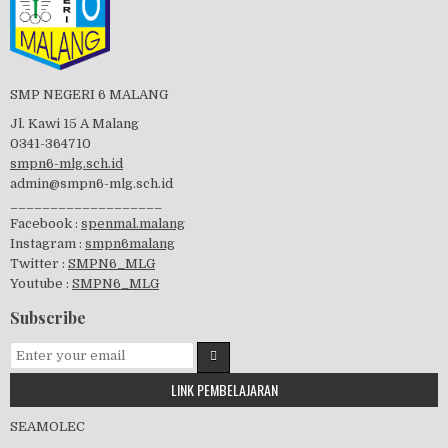
Perayaan HUT RI-74
SMP NEGERI 6 MALANG
Jl. Kawi 15 A Malang
0341-364710
smpn6-mlg.sch.id
admin@smpn6-mlg.sch.id
visitasi PPK 2019
___________________
Facebook :
spenmal.malang
Instagram :
smpn6malang
Twitter :
SMPN6_MLG
Youtube :
SMPN6_MLG
GSF 2019
Subscribe
LINK PEMBELAJARAN
Pembagian Ijazah 2020
SEAMOLEC