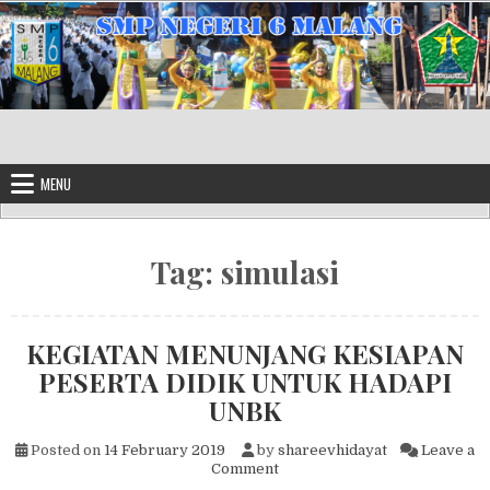
Skip to content
MENU
Tag:
simulasi
KEGIATAN MENUNJANG KESIAPAN
PESERTA DIDIK UNTUK HADAPI
UNBK
Posted on
14 February 2019
by
shareevhidayat
Leave a
on KEGIATAN MENUNJANG K
Comment