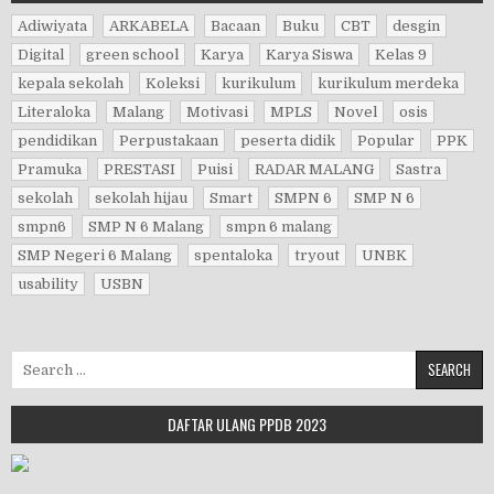
Adiwiyata
ARKABELA
Bacaan
Buku
CBT
desgin
Digital
green school
Karya
Karya Siswa
Kelas 9
kepala sekolah
Koleksi
kurikulum
kurikulum merdeka
Literaloka
Malang
Motivasi
MPLS
Novel
osis
pendidikan
Perpustakaan
peserta didik
Popular
PPK
Pramuka
PRESTASI
Puisi
RADAR MALANG
Sastra
sekolah
sekolah hijau
Smart
SMPN 6
SMP N 6
smpn6
SMP N 6 Malang
smpn 6 malang
SMP Negeri 6 Malang
spentaloka
tryout
UNBK
usability
USBN
Search for:
DAFTAR ULANG PPDB 2023