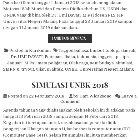
Pada hari Senin tanggal 4 Januari 2018 sekolah mengadakan
Motivasi Wali Murid dan Peserta Didik sebelum US, USBN dan
UNBK yang di bina oleh Dr. Umi Dayati, M.Psi dosen PLS FIP
Universitas Negeri Malang Pada tanggal 28 Januari 2019 sampai
dengan 31 Januari 2019 dilaksanakan…
KEGIATAN MENUNJANG KESIAPAN P
LANJUTKAN MEMBACA…
Posted in
Kurikulum
Tagged
bahasa
,
bimbel
,
biologi
,
daerah
,
Dr. UMI DAYATI
,
Februari
,
fisika
,
indonesia
,
inggris
,
ipa
,
ips
,
Januari
,
M.Psi
,
mata pelajaran
,
Olah raga
,
seni budaya
,
simulasi
,
SMPN 6
,
tryout
,
ujian praktek
,
UNBK
,
Universitas Negeri Malang
SIMULASI UNBK 2018
Posted on
22 February 2018
by
Hari Wicaksono
Leave a
on SIMULASI UNBK 2018
Comment
Agenda tahunan yang dilaksanakan oleh sekolah ini di adakan pada
tanggal 13 Februari 2018 sampai dengan 14 Februari 2018.
Kegiatan ini bertujuan untuk membiasakan peserta didik
pengerjaan Ulangan ataupun Ujian berbasis computer atau CBT
(Computer Base Test). Selain itu simulasi ini juga memberikan