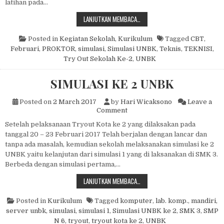
latihan pada…
SIMULASI UNBK 2018
LANJUTKAN MEMBACA…
Posted in
Kegiatan Sekolah
,
Kurikulum
Tagged
CBT
,
Februari
,
PROKTOR
,
simulasi
,
Simulasi UNBK
,
Teknis
,
TEKNISI
,
Try Out Sekolah Ke-2
,
UNBK
SIMULASI KE 2 UNBK
Posted on
2 March 2017
by
Hari Wicaksono
Leave a
on SIMULASI KE 2 UNBK
Comment
Setelah pelaksanaan Tryout Kota ke 2 yang dilaksakan pada
tanggal 20 – 23 Februari 2017 Telah berjalan dengan lancar dan
tanpa ada masalah, kemudian sekolah melaksanakan simulasi ke 2
UNBK yaitu kelanjutan dari simulasi 1 yang di laksanakan di SMK 3.
Berbeda dengan simulasi pertama,…
SIMULASI KE 2 UNBK
LANJUTKAN MEMBACA…
Posted in
Kurikulum
Tagged
komputer
,
lab. komp.
,
mandiri
,
server unbk
,
simulasi
,
simulasi 1
,
Simulasi UNBK ke 2
,
SMK 3
,
SMP
N 6
,
tryout
,
tryout kota ke 2
,
UNBK