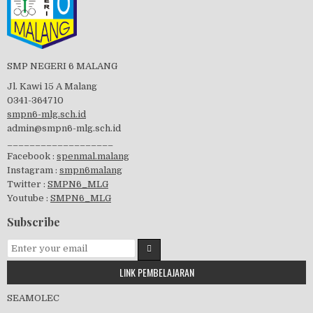
Perayaan HUT RI-74
SMP NEGERI 6 MALANG
Jl. Kawi 15 A Malang
0341-364710
smpn6-mlg.sch.id
admin@smpn6-mlg.sch.id
visitasi PPK 2019
___________________
Facebook :
spenmal.malang
Instagram :
smpn6malang
Twitter :
SMPN6_MLG
Youtube :
SMPN6_MLG
GSF 2019
Subscribe
LINK PEMBELAJARAN
Pembagian Ijazah 2020
SEAMOLEC