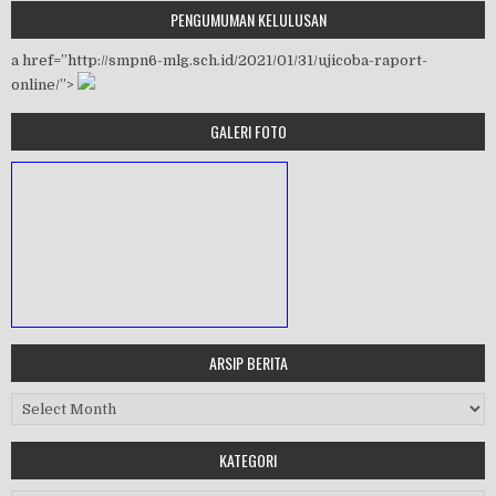
PENGUMUMAN KELULUSAN
a href=”http://smpn6-mlg.sch.id/2021/01/31/ujicoba-raport-
online/”>
GALERI FOTO
ARSIP BERITA
MASA ORIENTASI PRAMUKA
Arsip Berita
Workshop Perangkat 2019
KATEGORI
Purnawiyata 2019