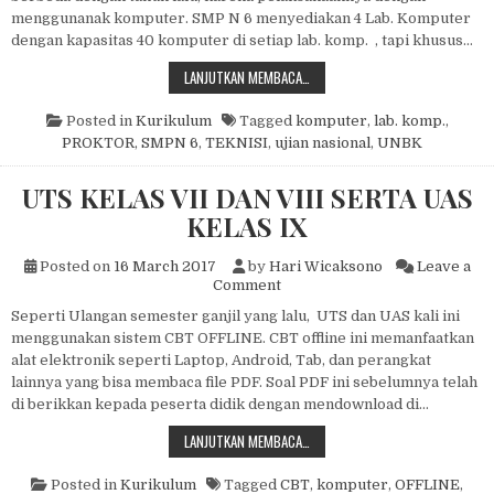
menggunanak komputer. SMP N 6 menyediakan 4 Lab. Komputer
dengan kapasitas 40 komputer di setiap lab. komp. , tapi khusus…
UNBK 2017
LANJUTKAN MEMBACA…
Posted in
Kurikulum
Tagged
komputer
,
lab. komp.
,
PROKTOR
,
SMPN 6
,
TEKNISI
,
ujian nasional
,
UNBK
UTS KELAS VII DAN VIII SERTA UAS
KELAS IX
Posted on
16 March 2017
by
Hari Wicaksono
Leave a
on UTS KELAS VII DAN VIII 
Comment
Seperti Ulangan semester ganjil yang lalu, UTS dan UAS kali ini
menggunakan sistem CBT OFFLINE. CBT offline ini memanfaatkan
alat elektronik seperti Laptop, Android, Tab, dan perangkat
lainnya yang bisa membaca file PDF. Soal PDF ini sebelumnya telah
di berikkan kepada peserta didik dengan mendownload di…
UTS KELAS VII DAN VIII SERTA UAS
LANJUTKAN MEMBACA…
Posted in
Kurikulum
Tagged
CBT
,
komputer
,
OFFLINE
,