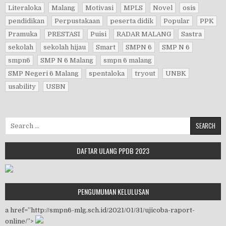
Literaloka
Malang
Motivasi
MPLS
Novel
osis
pendidikan
Perpustakaan
peserta didik
Popular
PPK
Pramuka
PRESTASI
Puisi
RADAR MALANG
Sastra
sekolah
sekolah hijau
Smart
SMPN 6
SMP N 6
smpn6
SMP N 6 Malang
smpn 6 malang
SMP Negeri 6 Malang
spentaloka
tryout
UNBK
usability
USBN
Search for:
DAFTAR ULANG PPDB 2023
PENGUMUMAN KELULUSAN
a href=”http://smpn6-mlg.sch.id/2021/01/31/ujicoba-raport-
online/”>