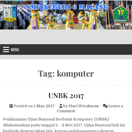
Skip to content
MENU
Tag:
komputer
UNBK 2017
Posted on
5 May 2017
by
Hari Wicaksono
Leave a
on UNBK 2017
Comment
Pelaksanaan Ujian Nasional Berbasis Komputer (UNBK)
dilaksanankan pada tanggal 2 – 8 Mei 2017. Ujian Nasional kali ini
berbeda dengan tahun lalu, karena pelaksanaannya dengan