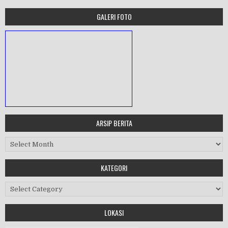
GALERI FOTO
ARSIP BERITA
MASA ORIENTASI PRAMUKA
Arsip Berita
Workshop Perangkat 2019
KATEGORI
Purnawiyata 2019
Kategori
LOKASI