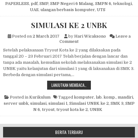
PAPERLESS
,
pdf
,
SMP
,
SMP Negeri 6 Malang
,
SMPN 6
,
teknologi
,
UAS
,
ulangan berbasis komputer
,
UTS
SIMULASI KE 2 UNBK
Posted on
2 March 2017
by
Hari Wicaksono
Leave a
on SIMULASI KE 2 UNBK
Comment
Setelah pelaksanaan Tryout Kota ke 2 yang dilaksakan pada
tanggal 20 – 23 Februari 2017 Telah berjalan dengan lancar dan
tanpa ada masalah, kemudian sekolah melaksanakan simulasi ke 2
UNBK yaitu kelanjutan dari simulasi 1 yang di laksanakan di SMK 3.
Berbeda dengan simulasi pertama,…
SIMULASI KE 2 UNBK
LANJUTKAN MEMBACA…
Posted in
Kurikulum
Tagged
komputer
,
lab. komp.
,
mandiri
,
server unbk
,
simulasi
,
simulasi 1
,
Simulasi UNBK ke 2
,
SMK 3
,
SMP
N 6
,
tryout
,
tryout kota ke 2
,
UNBK
BERITA TERBARU