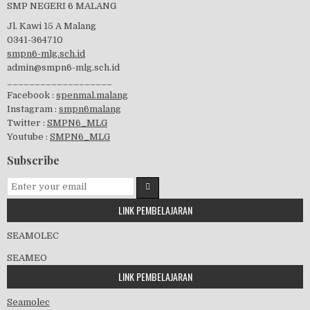
SMP NEGERI 6 MALANG
Jl. Kawi 15 A Malang
0341-364710
smpn6-mlg.sch.id
admin@smpn6-mlg.sch.id
visitasi PPK 2019
___________________
Facebook :
spenmal.malang
Instagram :
smpn6malang
Twitter :
SMPN6_MLG
Youtube :
SMPN6_MLG
GSF 2019
Subscribe
LINK PEMBELAJARAN
Pembagian Ijazah 2020
SEAMOLEC
SEAMEO
LINK PEMBELAJARAN
Workshop Penjaminan Mutu 2020
Seamolec