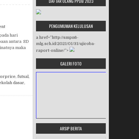
DAFTAR ULANG PPDB 2023
PENGUMUMAN KELULUSAN
on HUT SPENTALOKA KE 57
ent
pada hari
a href=”http://smpn6-
baan antara SD
mlg.sch.id/2021/01/31/ujicoba-
minatnya maka
raport-online/”>
GALERI FOTO
orprice
,
futsal
,
ekolah dasar
,
ARSIP BERITA
MASA ORIENTASI PRAMUKA