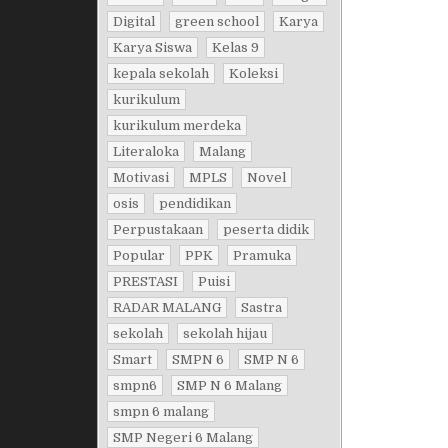
Digital
green school
Karya
Karya Siswa
Kelas 9
kepala sekolah
Koleksi
kurikulum
kurikulum merdeka
Literaloka
Malang
Motivasi
MPLS
Novel
osis
pendidikan
Perpustakaan
peserta didik
Popular
PPK
Pramuka
PRESTASI
Puisi
RADAR MALANG
Sastra
sekolah
sekolah hijau
Smart
SMPN 6
SMP N 6
smpn6
SMP N 6 Malang
smpn 6 malang
SMP Negeri 6 Malang