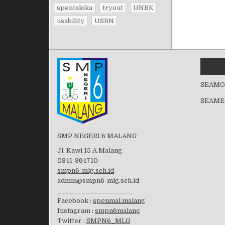
spentaloka
tryout
UNBK
usability
USBN
SEAMO
SEAME
SMP NEGERI 6 MALANG
Jl. Kawi 15 A Malang
0341-364710
smpn6-mlg.sch.id
admin@smpn6-mlg.sch.id
___________________
Facebook :
spenmal.malang
Instagram :
smpn6malang
Twitter :
SMPN6_MLG