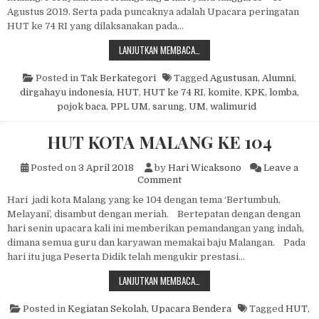
Agustus 2019. Serta pada puncaknya adalah Upacara peringatan
HUT ke 74 RI yang dilaksanakan pada…
DIRGAHAYU INDONESIA KE 74
LANJUTKAN MEMBACA…
Posted in
Tak Berkategori
Tagged
Agustusan
,
Alumni
,
dirgahayu indonesia
,
HUT
,
HUT ke 74 RI
,
komite
,
KPK
,
lomba
,
pojok baca
,
PPL UM
,
sarung
,
UM
,
walimurid
HUT KOTA MALANG KE 104
Posted on
3 April 2018
by
Hari Wicaksono
Leave a
on HUT KOTA MALANG KE 10
Comment
Hari jadi kota Malang yang ke 104 dengan tema ‘Bertumbuh,
Melayani’, disambut dengan meriah. Bertepatan dengan dengan
hari senin upacara kali ini memberikan pemandangan yang indah,
dimana semua guru dan karyawan memakai baju Malangan. Pada
hari itu juga Peserta Didik telah mengukir prestasi…
HUT KOTA MALANG KE 104
LANJUTKAN MEMBACA…
Posted in
Kegiatan Sekolah
,
Upacara Bendera
Tagged
HUT
,