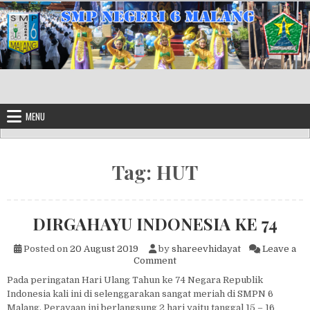
Skip to content
MENU
Tag:
HUT
DIRGAHAYU INDONESIA KE 74
Posted on
20 August 2019
by
shareevhidayat
Leave a
on DIRGAHAYU INDONESIA K
Comment
Pada peringatan Hari Ulang Tahun ke 74 Negara Republik
Indonesia kali ini di selenggarakan sangat meriah di SMPN 6
Malang. Perayaan ini berlangsung 2 hari yaitu tanggal 15 – 16