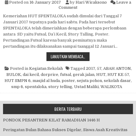
Posted on
16 January 2017
by
Hari Wicaksono
Leave a
on HUT SPENTALOKA KE 57
Comment
Kemeriahan HUT SPENTALOKA sudah dimulai dari Tanggal 7
Januari 2017 tepatnya pada hari sabtu. Pada hari tersebut
SPENTALOKA telah dimeriahkan dengan beberapa perlombaan
antara SD yaitu Futsal, Da’i Kecil, Story Talling, Poster.
Pertandingan Futsal karena banyak peminatnya maka
pertandingan itu dilaksanakan sampai taanggal 12 Januari…
HUT SPENTALOKA KE 57
LANJUTKAN MEMBACA…
Posted in
Kegiatan Sekolah
Tagged
2017
,
57
,
ABAH ANTON
,
BULOK
,
dai kecil
,
dorprice
,
futsal
,
gerak jalan
,
HUT
,
HUT KE 57
,
HUT SMPN 6
,
masjid al huda
,
poster
,
sejuta pohon
,
sekolah dasar
,
smp 6
,
spentaloka
,
story telling
,
Ustad Maliki
,
WALIKOTA
BERITA TERBARU
PONDOK PESANTREN KILAT RAMADHAN 1446 H
Peringatan Bulan Bahasa Sukses Digelar, Siswa Asah Kreativitas