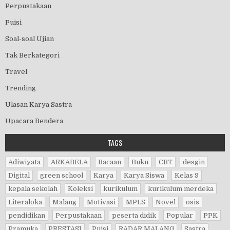
Perpustakaan
Puisi
Soal-soal Ujian
Tak Berkategori
Travel
Trending
Ulasan Karya Sastra
Upacara Bendera
TAGS
Adiwiyata
ARKABELA
Bacaan
Buku
CBT
desgin
Digital
green school
Karya
Karya Siswa
Kelas 9
kepala sekolah
Koleksi
kurikulum
kurikulum merdeka
Literaloka
Malang
Motivasi
MPLS
Novel
osis
pendidikan
Perpustakaan
peserta didik
Popular
PPK
Pramuka
PRESTASI
Puisi
RADAR MALANG
Sastra