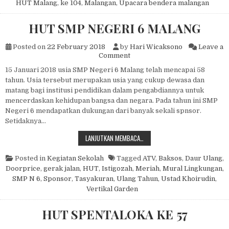
HUT Malang
,
ke 104
,
Malangan
,
Upacara bendera malangan
HUT SMP NEGERI 6 MALANG
Posted on
22 February 2018
by
Hari Wicaksono
Leave a
on HUT SMP NEGERI 6 MAL
Comment
15 Januari 2018 usia SMP Negeri 6 Malang telah mencapai 58
tahun. Usia tersebut merupakan usia yang cukup dewasa dan
matang bagi institusi pendidikan dalam pengabdiannya untuk
mencerdaskan kehidupan bangsa dan negara. Pada tahun ini SMP
Negeri 6 mendapatkan dukungan dari banyak sekali spnsor.
Setidaknya…
HUT SMP NEGERI 6 MALANG
LANJUTKAN MEMBACA…
Posted in
Kegiatan Sekolah
Tagged
ATV
,
Baksos
,
Daur Ulang
,
Doorprice
,
gerak jalan
,
HUT
,
Istigozah
,
Meriah
,
Mural Lingkungan
,
SMP N 6
,
Sponsor
,
Tasyakuran
,
Ulang Tahun
,
Ustad Khoirudin
,
Vertikal Garden
HUT SPENTALOKA KE 57