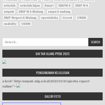
sekolah
sekolah hijau
Smart
SMPN 6
SMP N 6
smpn6
SMP N 6 Malang
smpn 6 malang
SMP Negeri 6 Malang
spentaloka
tryout
UNBK
usability
USBN
Search for:
DAFTAR ULANG PPDB 2023
PENGUMUMAN KELULUSAN
a href=”http://smpn6-mlg.sch.id/2021/01/31/ujicoba-raport-
online/”>
GALERI FOTO