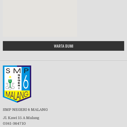
MPLS 2019
Google Maps Generator by
WARTA BUMI
PBB 2019
embedgooglemap.net
Tes Matrikulasi 2019
Perayaan HUT RI-74
SMP NEGERI 6 MALANG
Jl. Kawi 15 A Malang
0341-364710