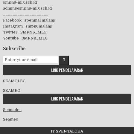
smpn6-mlg.sch.id
admin@smpn6-mlg.sch.id
visitasi PPK 2019
___________________
Facebook :
spenmal.malang
Instagram :
smpn6malang
Twitter :
SMPN6_MLG
Youtube :
SMPN6_MLG
GSF 2019
Subscribe
LINK PEMBELAJARAN
Pembagian Ijazah 2020
SEAMOLEC
SEAMEO
LINK PEMBELAJARAN
Workshop Penjaminan Mutu 2020
Seamolec
Seameo
IT SPENTALOKA