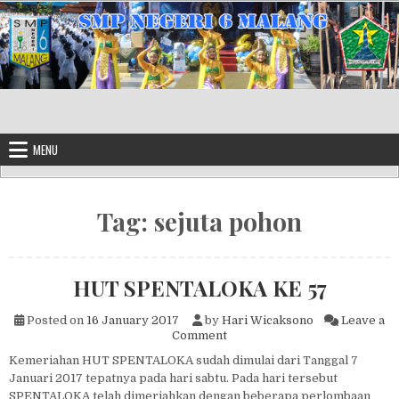
Skip to content
MENU
Tag:
sejuta pohon
HUT SPENTALOKA KE 57
Posted on
16 January 2017
by
Hari Wicaksono
Leave a
on HUT SPENTALOKA KE 57
Comment
Kemeriahan HUT SPENTALOKA sudah dimulai dari Tanggal 7
Januari 2017 tepatnya pada hari sabtu. Pada hari tersebut
SPENTALOKA telah dimeriahkan dengan beberapa perlombaan