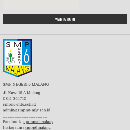
Google Maps Generator by
WARTA BUMI
PBB 2019
embedgooglemap.net
Tes Matrikulasi 2019
Perayaan HUT RI-74
SMP NEGERI 6 MALANG
Jl. Kawi 15 A Malang
0341-364710
smpn6-mlg.sch.id
admin@smpn6-mlg.sch.id
visitasi PPK 2019
___________________
Facebook :
spenmal.malang
Instagram :
smpn6malang