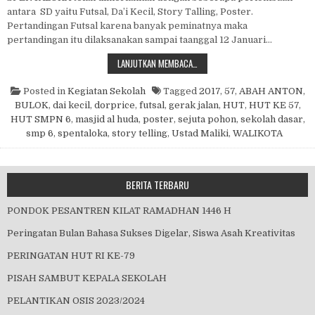
antara SD yaitu Futsal, Da’i Kecil, Story Talling, Poster.
Pertandingan Futsal karena banyak peminatnya maka
pertandingan itu dilaksanakan sampai taanggal 12 Januari…
HUT SPENTALOKA KE 57
LANJUTKAN MEMBACA…
Posted in
Kegiatan Sekolah
Tagged
2017
,
57
,
ABAH ANTON
,
BULOK
,
dai kecil
,
dorprice
,
futsal
,
gerak jalan
,
HUT
,
HUT KE 57
,
HUT SMPN 6
,
masjid al huda
,
poster
,
sejuta pohon
,
sekolah dasar
,
smp 6
,
spentaloka
,
story telling
,
Ustad Maliki
,
WALIKOTA
BERITA TERBARU
PONDOK PESANTREN KILAT RAMADHAN 1446 H
Peringatan Bulan Bahasa Sukses Digelar, Siswa Asah Kreativitas
PERINGATAN HUT RI KE-79
PISAH SAMBUT KEPALA SEKOLAH
PELANTIKAN OSIS 2023/2024