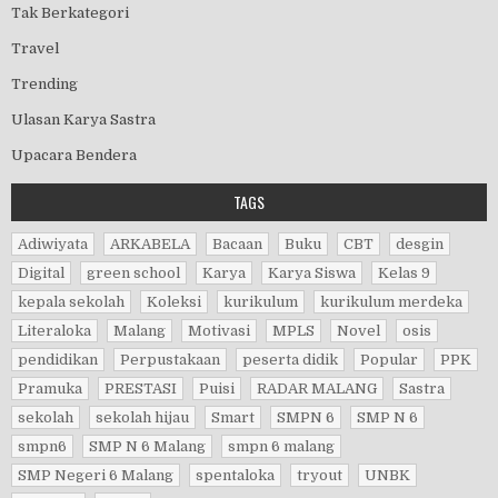
Tak Berkategori
Travel
Trending
Ulasan Karya Sastra
Upacara Bendera
TAGS
Adiwiyata
ARKABELA
Bacaan
Buku
CBT
desgin
Digital
green school
Karya
Karya Siswa
Kelas 9
kepala sekolah
Koleksi
kurikulum
kurikulum merdeka
Literaloka
Malang
Motivasi
MPLS
Novel
osis
pendidikan
Perpustakaan
peserta didik
Popular
PPK
Pramuka
PRESTASI
Puisi
RADAR MALANG
Sastra
sekolah
sekolah hijau
Smart
SMPN 6
SMP N 6
smpn6
SMP N 6 Malang
smpn 6 malang
SMP Negeri 6 Malang
spentaloka
tryout
UNBK