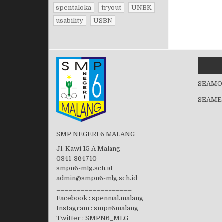
spentaloka
tryout
UNBK
usability
USBN
SEAMO
SEAME
SMP NEGERI 6 MALANG
Jl. Kawi 15 A Malang
0341-364710
smpn6-mlg.sch.id
admin@smpn6-mlg.sch.id
___________________
Facebook :
spenmal.malang
Instagram :
smpn6malang
Twitter :
SMPN6_MLG