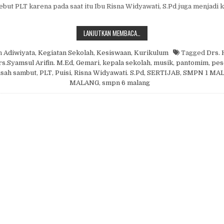
sebut PLT karena pada saat itu Ibu Risna Widyawati, S.Pd juga menjadi 
SERAH TERIMA JABATAN KEPALA S
LANJUTKAN MEMBACA…
n
Adiwiyata
,
Kegiatan Sekolah
,
Kesiswaan
,
Kurikulum
Tagged
Drs. 
s.Syamsul Arifin. M.Ed
,
Gemari
,
kepala sekolah
,
musik
,
pantomim
,
pes
isah sambut
,
PLT
,
Puisi
,
Risna Widyawati. S.Pd
,
SERTIJAB
,
SMPN 1 MA
MALANG
,
smpn 6 malang