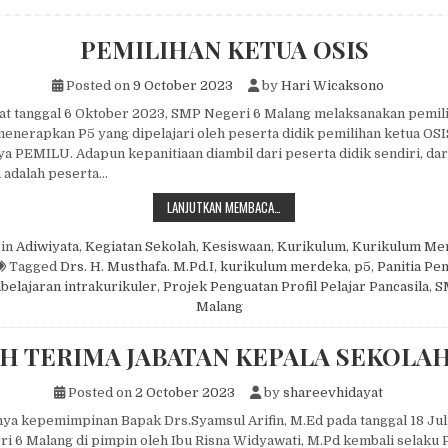
PEMILIHAN KETUA OSIS
Posted on
9 October 2023
by
Hari Wicaksono
at tanggal 6 Oktober 2023, SMP Negeri 6 Malang melaksanakan pemil
enerapkan P5 yang dipelajari oleh peserta didik pemilihan ketua OSI
ya PEMILU. Adapun kepanitiaan diambil dari peserta didik sendiri, dari
 adalah peserta…
PEMILIHAN KETUA OSIS
LANJUTKAN MEMBACA…
 in
Adiwiyata
,
Kegiatan Sekolah
,
Kesiswaan
,
Kurikulum
,
Kurikulum Me
Tagged
Drs. H. Musthafa. M.Pd.I
,
kurikulum merdeka
,
p5
,
Panitia Pe
elajaran intrakurikuler
,
Projek Penguatan Profil Pelajar Pancasila
,
S
Malang
H TERIMA JABATAN KEPALA SEKOLAH
Posted on
2 October 2023
by
shareevhidayat
ya kepemimpinan Bapak Drs.Syamsul Arifin, M.Ed pada tanggal 18 Jul
ri 6 Malang di pimpin oleh Ibu Risna Widyawati, M.Pd kembali selaku 