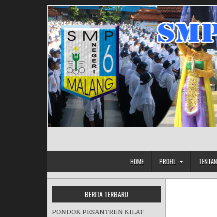
Skip to content
HOME
PROFIL
TENTAN
BERITA TERBARU
PONDOK PESANTREN KILAT