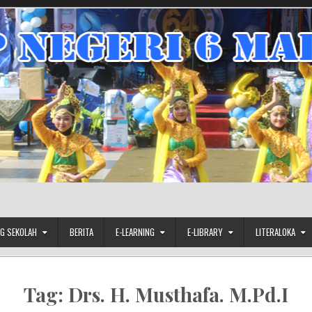
G SEKOLAH
BERITA
E-LEARNING
E-LIBRARY
LITERALOKA
Tag:
Drs. H. Musthafa. M.Pd.I