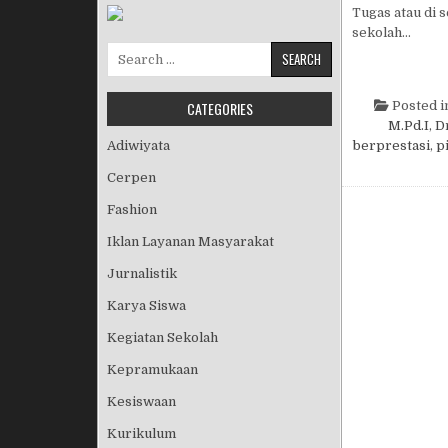
Tugas atau di 
sekolah…
Search for:
CATEGORIES
Posted i
M.Pd.I
,
Dr
Adiwiyata
berprestasi
,
p
Cerpen
Fashion
Iklan Layanan Masyarakat
Jurnalistik
Karya Siswa
Kegiatan Sekolah
Kepramukaan
Kesiswaan
Kurikulum