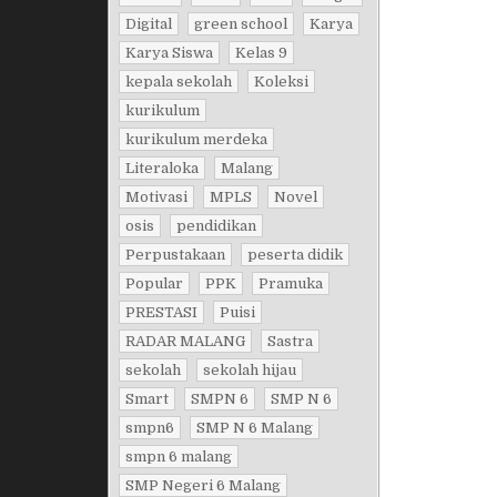
Digital
green school
Karya
Karya Siswa
Kelas 9
kepala sekolah
Koleksi
kurikulum
kurikulum merdeka
Literaloka
Malang
Motivasi
MPLS
Novel
osis
pendidikan
Perpustakaan
peserta didik
Popular
PPK
Pramuka
PRESTASI
Puisi
RADAR MALANG
Sastra
sekolah
sekolah hijau
Smart
SMPN 6
SMP N 6
smpn6
SMP N 6 Malang
smpn 6 malang
SMP Negeri 6 Malang