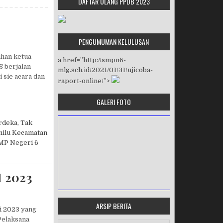
DAFTAR ULANG PPDB 2023
PENGUMUMAN KELULUSAN
ihan ketua
a href=”http://smpn6-
S berjalan
mlg.sch.id/2021/01/31/ujicoba-
 sie acara dan
raport-online/”>
GALERI FOTO
rdeka
,
Tak
milu Kecamatan
MP Negeri 6
 2023
ARSIP BERITA
i 2023 yang
MASA ORIENTASI PRAMUKA
Pelaksana